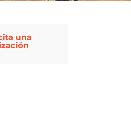
cita una
ización