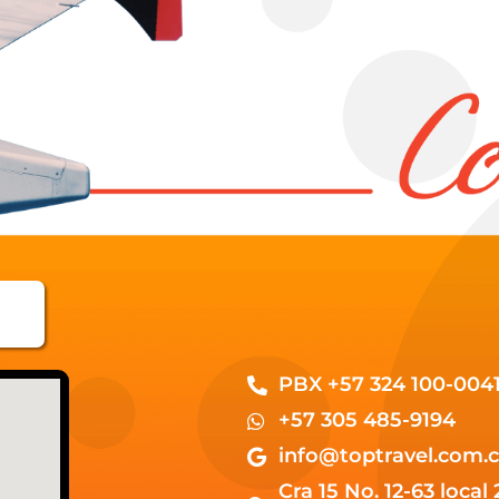
PBX +57 324 100-004
+57 305 485-9194
info@toptravel.com.
Cra 15 No. 12-63 local 