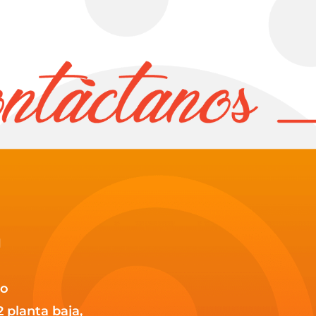
1
co
2 planta baja,