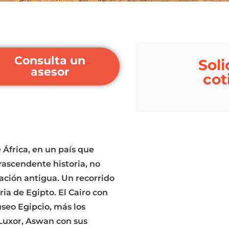
Consulta un
Soli
asesor
cot
 África, en un país que
rascendente historia, no
ización antigua. Un recorrido
ria de Egipto. El Cairo con
useo Egipcio, más los
 Luxor, Aswan con sus