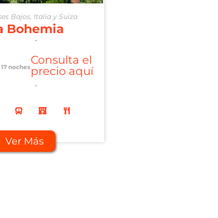
es Bajos, Italia y Suiza
a Bohemia
.
Consulta el
17 noches
precio aquí
.
Ver Más