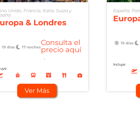
ino Unido, Francia, Italia, Suiza y
España, Pais
paña
Europ
uropa & Londres
.
Consulta el
19 días
19 días
17 noches
precio aquí
.
Incluye:
luye:
Ver Más