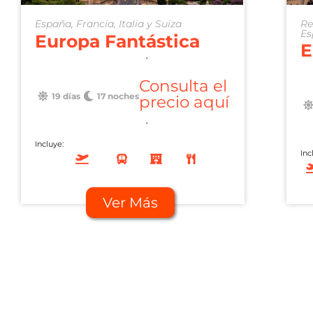
España, Francia, Italia y Suiza
Re
Es
Europa Fantástica
E
.
Consulta el
19 días
17 noches
precio aquí
.
Incluye:
Inc
Ver Más