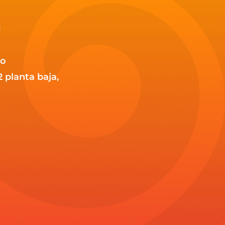
1
co
2 planta baja,