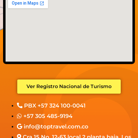
Ver Registro Nacional de Turismo
PBX +57 324 100-0041
+57 305 485-9194
info@toptravel.com.co
Cra 15 No. 12-63 local 2 planta baja, Los