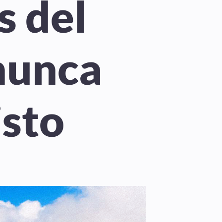
s del
nunca
isto