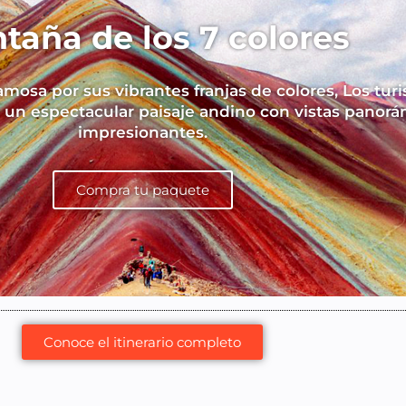
taña de los 7 colores
mosa por sus vibrantes franjas de colores, Los turi
 un espectacular paisaje andino con vistas panorá
impresionantes.
Compra tu paquete
Conoce el itinerario completo