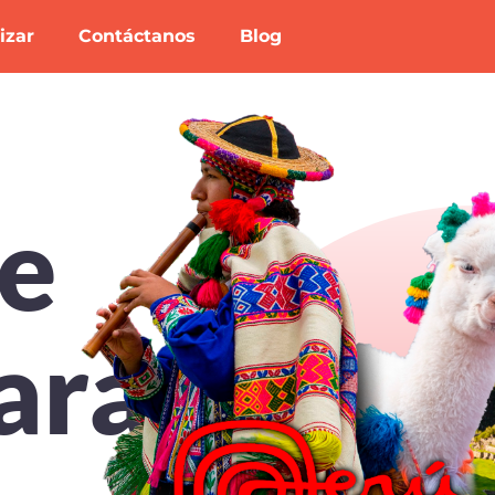
izar
Contáctanos
Blog
te
ara