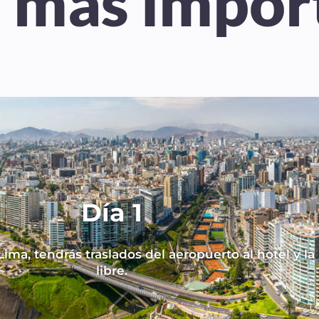
s mas impor
Día 1
Lima, tendrás traslados del aeropuerto al hotel y l
libre.