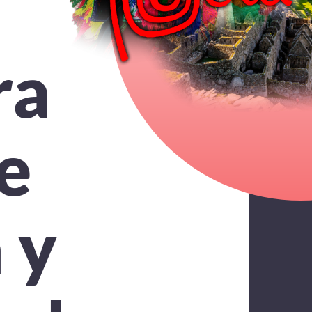
ra
e
 y