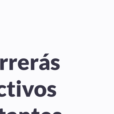
rrerás
ctivos