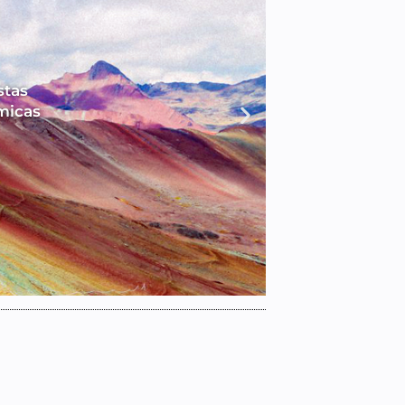
stas
micas