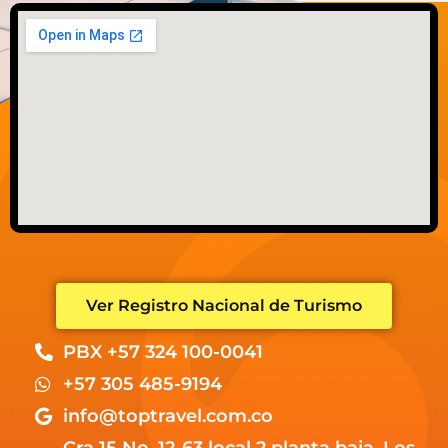
Ver Registro Nacional de Turismo
PBX +57 324 100-0041
+57 305 485-9194
info@toptravel.com.co
Cra 15 No. 12-63 local 2 planta baja, Los