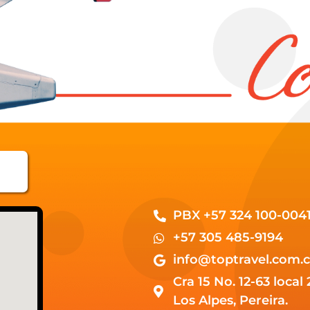
PBX +57 324 100-004
+57 305 485-9194
info@toptravel.com.
Cra 15 No. 12-63 local 
Los Alpes, Pereira.