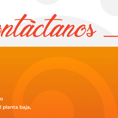
1
co
2 planta baja,